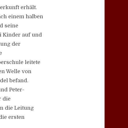
rkunft erhält.
ach einem halben
nd seine
ei Kinder auf und
itung der
e
rschule leitete
en Welle von
del befand.
nd Peter-
 die
m die Leitung
die ersten