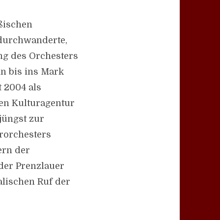
ußischen
 durchwanderte,
ng des Orchesters
n bis ins Mark
t 2004 als
en Kulturagentur
jüngst zur
rorchesters
ern der
der Prenzlauer
lischen Ruf der