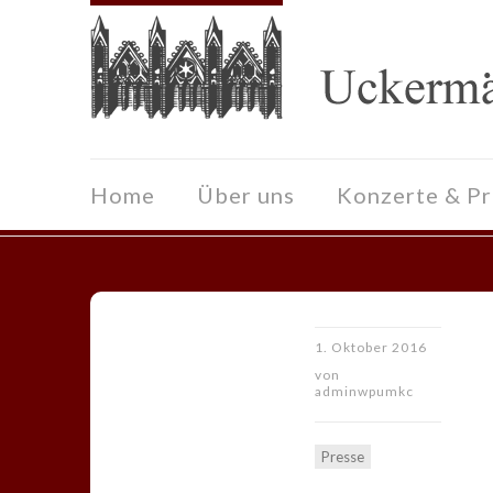
Home
Über uns
Konzerte & P
1. Oktober 2016
von
adminwpumkc
Presse