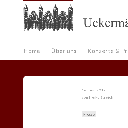
Home
Über uns
Konzerte & P
16. Juni 2019
von
Heiko Streich
Presse