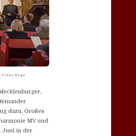
: Franz Roge
 Mecklenburger,
teinander
eug dazu, Großes
hilharmonie MV und
 Juni in der