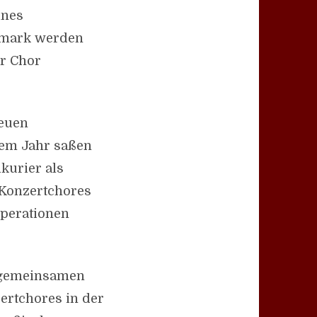
ines
rmark werden
er Chor
Neuen
inem Jahr saßen
kurier als
 Konzertchores
perationen
n gemeinsamen
zertchores in der