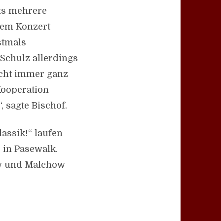
ts mehrere
dem Konzert
stmals
Schulz allerdings
icht immer ganz
 Kooperation
, sagte Bischof.
lassik!“ laufen
 in Pasewalk.
ow und Malchow