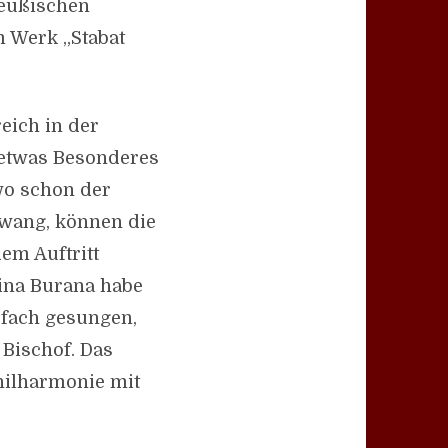
reußischen
 Werk „Stabat
eich in der
 etwas Besonderes
wo schon der
hwang, können die
em Auftritt
ina Burana habe
fach gesungen,
 Bischof. Das
Philharmonie mit