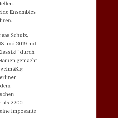
ellen.
eide Ensembles
hren.
reas Schulz,
18 und 2019 mit
Klassik!“ durch
n Namen gemacht
regelmäßig
erliner
d dem
tschen
r als 2200
 eine imposante