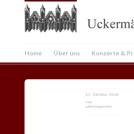
Home
Über uns
Konzerte & P
25. Oktober 2018
von
adminwpumkc